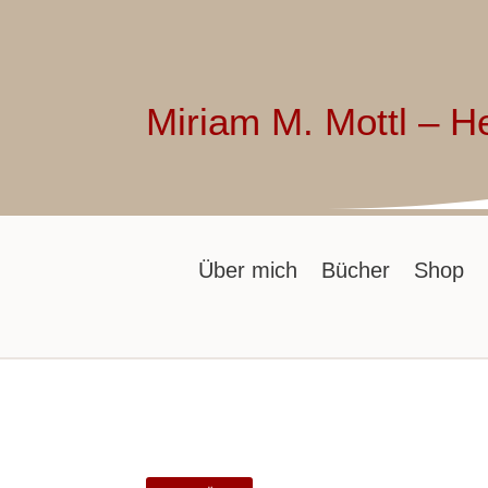
Miriam M. Mottl – H
Über mich
Bücher
Shop