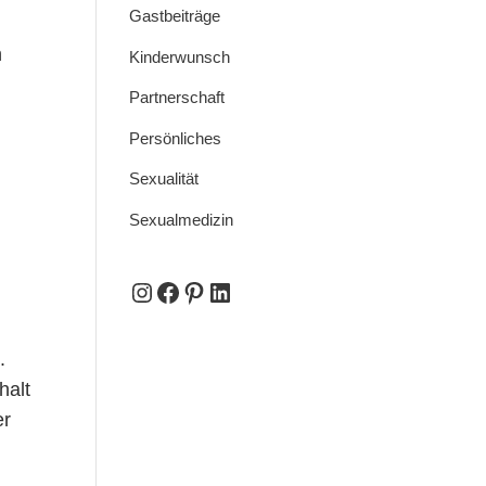
Gastbeiträge
n
Kinderwunsch
Partnerschaft
Persönliches
Sexualität
Sexualmedizin
Instagram
Facebook
Pinterest
LinkedIn
.
halt
er