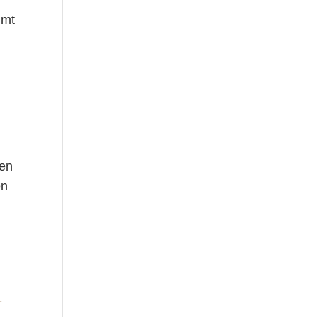
mmt
nen
en
-