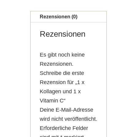
x
Vitamin
Rezensionen (0)
C
Rezensionen
Menge
Es gibt noch keine
Rezensionen.
Schreibe die erste
Rezension für „1 x
Kollagen und 1 x
Vitamin C“
Deine E-Mail-Adresse
wird nicht veröffentlicht.
Erforderliche Felder