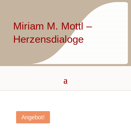
Miriam M. Mottl –
Herzensdialoge
Angebot!