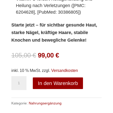
Heilung nach Verletzungen ([PMC:
6204628], [PubMed: 30386805])
Starte jetzt – für sichtbar gesunde Haut,
starke Nägel, kräftige Haare, stabile
Knochen und bewegliche Gelenke!
Ursprünglicher
Aktueller
105,00
€
99,00
€
Preis
Preis
war:
ist:
inkl. 10 % MwSt.
zzgl.
Versandkosten
105,00 €
99,00 €.
1
In den Warenkorb
x
Kollagen
und
Kategorie:
Nahrungsergänzung
1