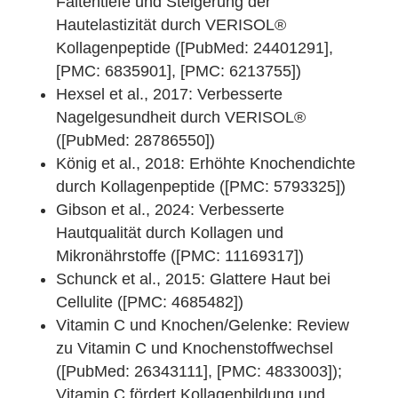
Faltentiefe und Steigerung der
Hautelastizität durch VERISOL®
Kollagenpeptide ([PubMed: 24401291],
[PMC: 6835901], [PMC: 6213755])
Hexsel et al., 2017: Verbesserte
Nagelgesundheit durch VERISOL®
([PubMed: 28786550])
König et al., 2018: Erhöhte Knochendichte
durch Kollagenpeptide ([PMC: 5793325])
Gibson et al., 2024: Verbesserte
Hautqualität durch Kollagen und
Mikronährstoffe ([PMC: 11169317])
Schunck et al., 2015: Glattere Haut bei
Cellulite ([PMC: 4685482])
Vitamin C und Knochen/Gelenke: Review
zu Vitamin C und Knochenstoffwechsel
([PubMed: 26343111], [PMC: 4833003]);
Vitamin C fördert Kollagenbildung und